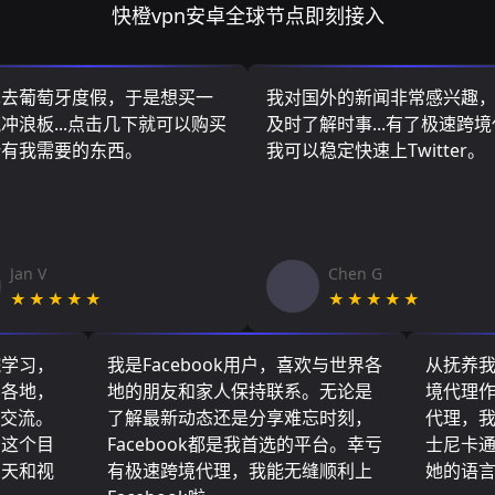
快橙vpn安卓全球节点即刻接入
算去葡萄牙度假，于是想买一
我对国外的新闻非常感兴趣
冲浪板...点击几下就可以购买
及时了解时事...有了极速跨
所有我需要的东西。
我可以稳定快速上Twitter。
Jan V
Chen G
★★★★★
★★★★★
院学习，
我是Facebook用户，喜欢与世界各
从抚养
界各地，
地的朋友和家人保持联系。无论是
境代理
们交流。
了解最新动态还是分享难忘时刻，
代理，
了这个目
Facebook都是我首选的平台。幸亏
士尼卡
聊天和视
有极速跨境代理，我能无缝顺利上
她的语